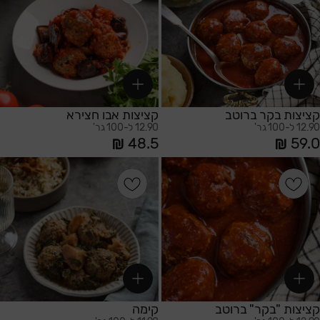
משתמש חדש/אורח
להרשמה
קציצות בקר ברוטב
קציצות אבו חצירא
12.90 ל-100 גר'
12.90 ל-100 גר'
48.5
59.0
הוספה לסל
הוספה לסל
קציצות "בקר" ברוטב
קימה