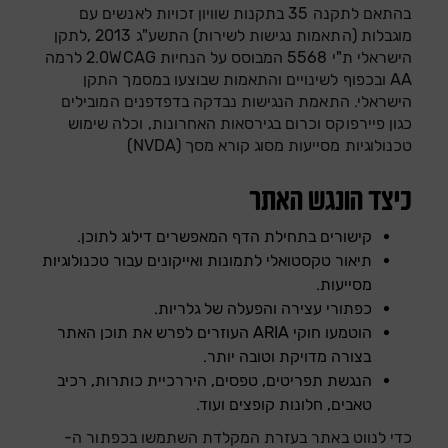
בהתאם לתקנה 35 בתקנות שוויון זכויות לאנשים עם
מוגבלות (התאמות נגישות לשירות) התשע"ג 2013 ,לתקן
סגור
הישראלי ת"י 5568 המבוסס על הנחיות 2.0WCAG לרמה
AA ובכפוף לשינויים והתאמות שבוצעו במסמך התקן
כבר רשומים? התחברו
אין מוצרים בעגלה
הישראלי. התאמת הנגישות נבדקה בדפדפנים המובילים
כגון פיירפוקס וכרום בגירסאות האחרונות, וכלה שימוש
טכנולוגיות מסייעות מסוג קורא מסך (NVDA)
כיצד הונגש האתר
קישורים בתחילת הדף המאפשרים דילוג לתוכן.
תיאור טקסטואלי לתמונות ואייקונים עבור טכנולוגיות
זכור אותי
שכחתי סיסמה
מסייעות.
כפתורי עצירה והפעלה של גלריות.
הוטמעו חוקי ARIA העוזרים לפרש את תוכן האתר
בצורה מדויקת וטובה יותר.
הנגשת תפריטים, טפסים, היררכיית כותרות, רכיב
טאבים, חלונות קופצים ועוד.
כדי לנווט באתר בעזרת המקלדת השתמשו בכפתור ה-