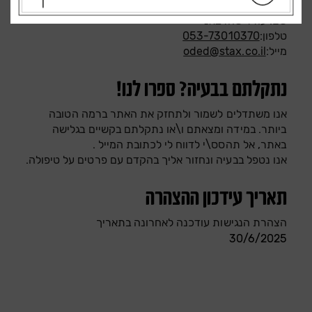
שם: עודד שהרבאני
טלפון:
053-73010370
מייל:
oded@stax.co.il
נתקלתם בבעיה? ספרו לנו!
אנו משתדלים לשמור ולתחזק את האתר ברמה הטובה
ביותר. במידה ומצאתם ו\או נתקלתם בקשיים בגלישה
באתר, אל תהסס\י לדווח לי לכתובת המייל .
אנו נטפל בבעיה ונחזור אליך בהקדם עם פרטים על טיפולה.
תאריך עידכון ההצהרה
הצהרת הנגישות עודכנה לאחרונה בתאריך
30/6/2025