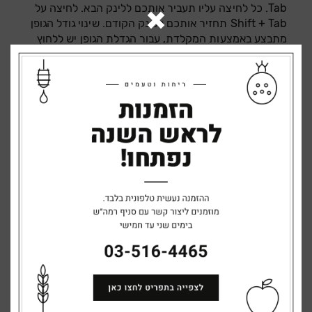
Tab. כל לחיצה עליו תעביר אותכם ללינק הבא. לחיצה על
משתמש חדש/אורח
Shift + Tab תחזיר אותכם ללינק הקודם. שינוי גודל הגופן
מתבצע באמצעות המקלדת, עבור הגדלת הגופן יש ללחוץ
להרשמה
על המקשים ctrl +, עבור הקטנת הגופן יש ללחוץ על
המקשים ctrl –
נגישות פיזית במקום:
חנייה נגישה במתחם
שירותי נכים
ריהוט נגיש
טלפון ישיר 035164465
לולאת השראה
מתן שירות ללא המתנה בתור
הגעה בצורה נגישה למסעדה - רצף נגיש
דלת כניסה נגישה
איש קשר לפניות בנושא נגישות: