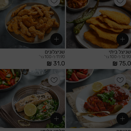
זכור אותי
שכחתי סיסמה
שניצל ביתי
שניצלונים
12.90 ל-100 גר'
11.90 ל-100 גר'
31.0
75.0
הוספה לסל
הוספה לסל
משתמש חדש/אורח
להרשמה