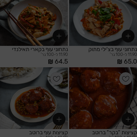
משתמש חדש/אורח
להרשמה
נתחוני עוף בצ'ילי מתוק
נתחוני עוף בקארי תאילנדי
11.90 ל-100 גר'
11.90 ל-100 גר'
64.5
65.0
הוספה לסל
הוספה לסל
קציצות "בקר" ברוטב
קציצות עוף ברוטב